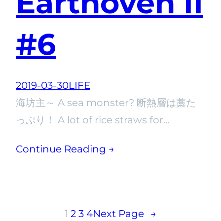
Earthoven II
#6
2019-03-30
LIFE
海坊主～ A sea monster? 断熱層は藁た
っぷり！ A lot of rice straws for…
Continue Reading →
1
2
3
4
Next Page
→