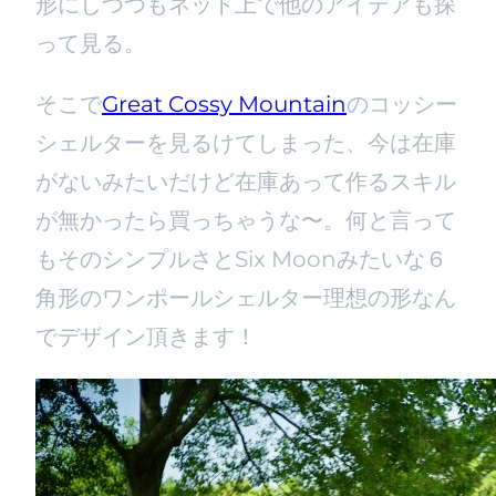
形にしつつもネット上で他のアイデアも探
って見る。
そこで
Great Cossy Mountain
のコッシー
シェルターを見るけてしまった、今は在庫
がないみたいだけど在庫あって作るスキル
が無かったら買っちゃうな〜。何と言って
もそのシンプルさとSix Moonみたいな６
角形のワンポールシェルター理想の形なん
でデザイン頂きます！