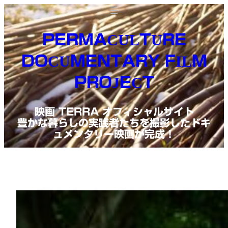
内
容
PERMACULTURE
を
DOCUMENTARY FILM
ス
PROJECT
キ
ッ
映画 TERRA オフィシャルサイト
プ
豊かな暮らしの実践者たちを撮影したドキ
ュメンタリー映画が完成！