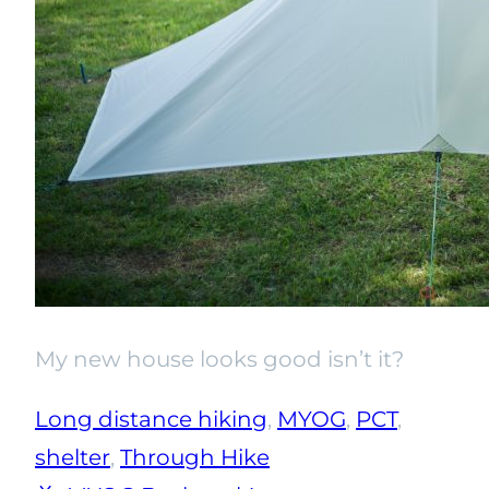
My new house looks good isn’t it?
Long distance hiking
, 
MYOG
, 
PCT
, 
shelter
, 
Through Hike