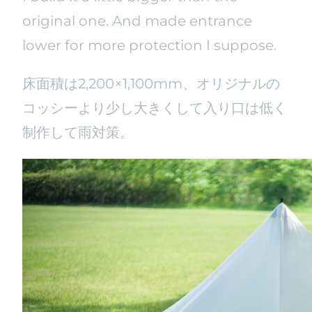
original one. And made entrance
lower for more protection I suppose.
床面積は2,200×1,100mm、オリジナルの
コッシーより少し大きくして入り口は低く
制作して雨対策。