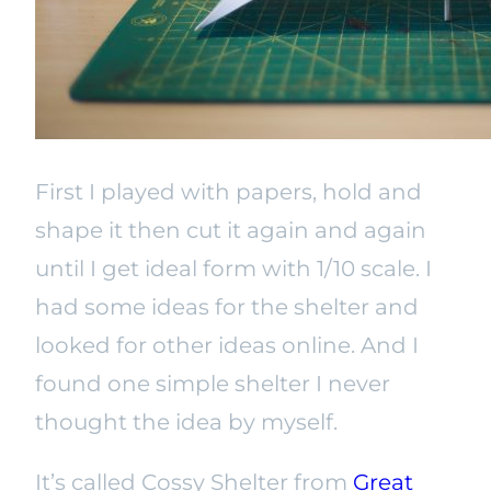
First I played with papers, hold and
shape it then cut it again and again
until I get ideal form with 1/10 scale. I
had some ideas for the shelter and
looked for other ideas online. And I
found one simple shelter I never
thought the idea by myself.
It’s called Cossy Shelter from
Great