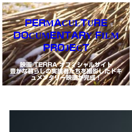
内
容
PERMACULTURE
を
DOCUMENTARY FILM
ス
PROJECT
キ
ッ
映画 TERRA オフィシャルサイト
プ
豊かな暮らしの実践者たちを撮影したドキ
ュメンタリー映画が完成！