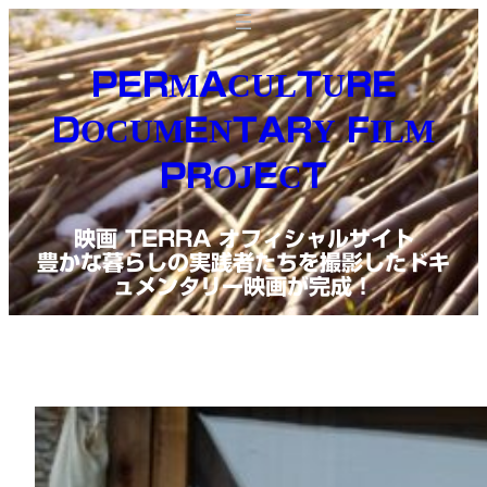
内
容
PERMACULTURE
を
DOCUMENTARY FILM
ス
PROJECT
キ
ッ
映画 TERRA オフィシャルサイト
プ
豊かな暮らしの実践者たちを撮影したドキ
ュメンタリー映画が完成！