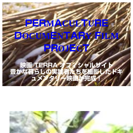
内
容
PERMACULTURE
を
DOCUMENTARY FILM
ス
PROJECT
キ
ッ
映画 TERRA オフィシャルサイト
プ
豊かな暮らしの実践者たちを撮影したドキ
ュメンタリー映画が完成！