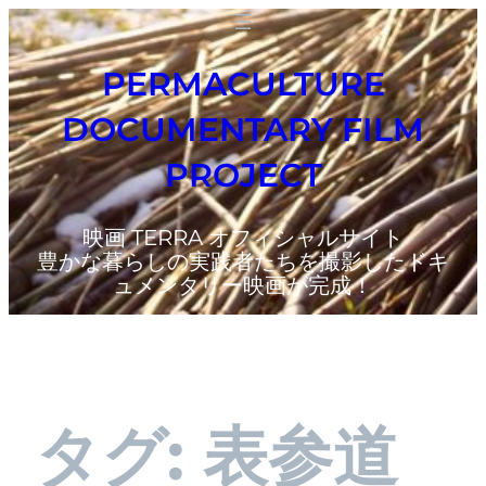
PERMACULTURE
DOCUMENTARY FILM
PROJECT
映画 TERRA オフィシャルサイト
豊かな暮らしの実践者たちを撮影したドキ
ュメンタリー映画が完成！
タグ:
表参道