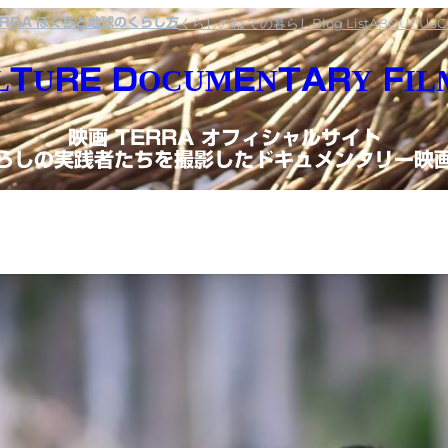
くらしのね での暮らし
Blog List
ABOUT US
C
ERRA ぼくらと地球のくらし方
TURE DOCUMENTARY FIL
映画 TERRA オフィシャルサイト
らしの実践者たちを撮影したドキュメンタリー映