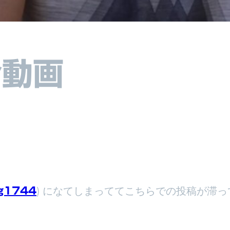
介動画
) になてしまっててこちらでの投稿が滞
ng1744