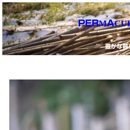
内
映画 T
容
PERMACUL
を
ス
豊かな暮
キ
ッ
プ