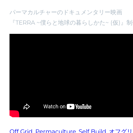
パーマカルチャーのドキュメンタリー映画
『TERRA ~僕らと地球の暮らしかた~ (仮)』
Off Grid
, 
Permaculture
, 
Self Build
, 
オフグリ