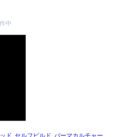
制作中
ッド
, 
セルフビルド
, 
パーマカルチャー